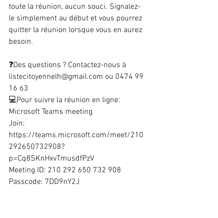
toute la réunion, aucun souci. Signalez-
le simplement au début et vous pourrez 
quitter la réunion lorsque vous en aurez 
besoin.
❓Des questions ? Contactez-nous à 
listecitoyennelh@gmail.com ou 0474 99 
16 63
💻Pour suivre la réunion en ligne: 
Microsoft Teams meeting 
Join: 
https://teams.microsoft.com/meet/210
292650732908?
p=Cq8SKnHxvTmusdfPzV 
Meeting ID: 210 292 650 732 908 
Passcode: 7DD9nY2J