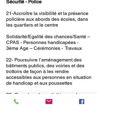
Sécurité - Police
21-Accroître la visibilité et la présence
policière aux abords des écoles, dans
les quartiers et le centre
Solidarité/Egalité des chances/Santé –
CPAS - Personnes handicapées -
3ème Age – Cérémonies - Travaux
22- Poursuivre l’aménagement des
bâtiments publics, des voiries et des
trottoirs de façon à les rendre
accessibles aux personnes en situation
de handicap et aux poussettes
23- Organiser des activités pour les
aînés et créer une « Maisons des
Seniors » pour permettre aux
personnes du 3ieme âge de se
rencontrer ;
24 - Soutenir le maintien des ainés à
domicile via la mise en place de