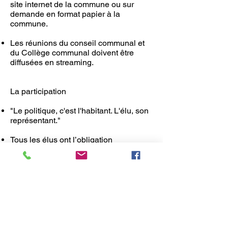
site internet de la commune ou sur
demande en format papier à la
commune.
Les réunions du conseil communal et
du Collège communal doivent être
diffusées en streaming.
La participation
"Le politique, c'est l'habitant. L'élu, son
représentant."
Tous les élus ont l’obligation
permanente d’œuvrer à la mobilisation
et l’implication de tous les La Hulpois
et à l’aboutissement des actions et des
projets décidés par et pour les
citoyens.
Des temps de rencontre entre élus et
citoyens seront organisés, à échéance
régulière conformément au schéma de