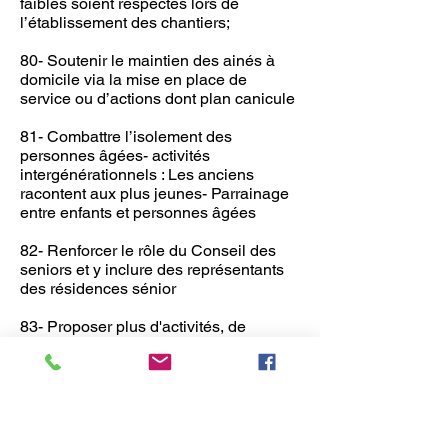
faibles soient respectés lors de
l’établissement des chantiers;
80- Soutenir le maintien des ainés à
domicile via la mise en place de
service ou d’actions dont plan canicule
81- Combattre l’isolement des
personnes âgées- activités
intergénérationnels : Les anciens
racontent aux plus jeunes- Parrainage
entre enfants et personnes âgées
82- Renforcer le rôle du Conseil des
seniors et y inclure des représentants
des résidences sénior
83- Proposer plus d'activités, de
rencontres entre personnes âgées
84- Créer des « Maisons des Seniors »
afin de mettre un environnement social
et convivial à disposition des activités
des seniors ;