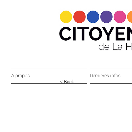
A propos
Dernières infos
< Back
Nicoletta Si