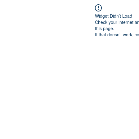
Widget Didn’t Load
Check your internet a
this page.
If that doesn’t work, c